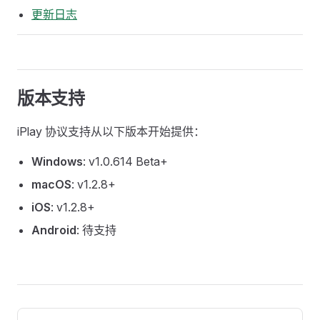
更新日志
版本支持
iPlay 协议支持从以下版本开始提供：
Windows
: v1.0.614 Beta+
macOS
: v1.2.8+
iOS
: v1.2.8+
Android
: 待支持
Pager