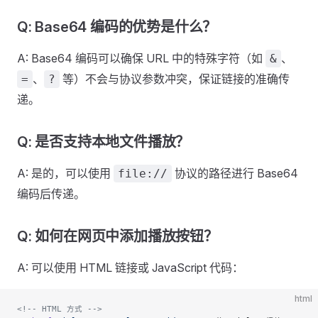
Q: Base64 编码的优势是什么？
A: Base64 编码可以确保 URL 中的特殊字符（如
、
&
、
等）不会与协议参数冲突，保证链接的准确传
=
?
递。
Q: 是否支持本地文件播放？
A: 是的，可以使用
协议的路径进行 Base64
file://
编码后传递。
Q: 如何在网页中添加播放按钮？
A: 可以使用 HTML 链接或 JavaScript 代码：
html
<!-- HTML 方式 -->