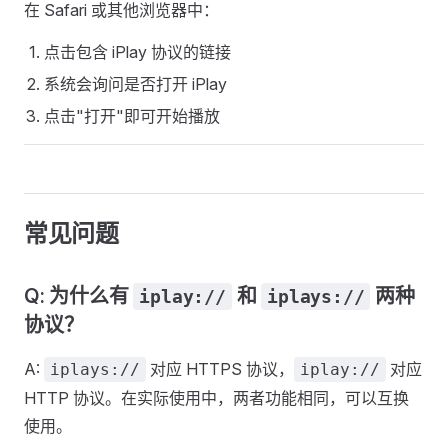
在 Safari 或其他浏览器中：
点击包含 iPlay 协议的链接
系统会询问是否打开 iPlay
点击"打开"即可开始播放
常见问题
Q: 为什么有
和
两种
iplay://
iplays://
协议？
A:
对应 HTTPS 协议，
对应
iplays://
iplay://
HTTP 协议。在实际使用中，两者功能相同，可以互换
使用。