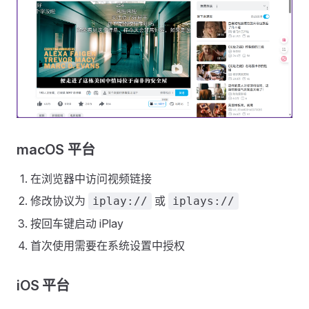
macOS 平台
在浏览器中访问视频链接
修改协议为
或
iplay://
iplays://
按回车键启动 iPlay
首次使用需要在系统设置中授权
iOS 平台