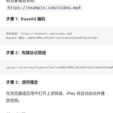
假设要播放视频：
https://example.com/video.mp4
步骤 1：Base64 编码
原始链接: https://example.com/video.mp4
Base64 编码: aHR0cHM6Ly9leGFtcGxlLmNvbS92aWRlby5tcDQ=
步骤 2：构建协议链接
iplay://play/any?type=url&url=aHR0cHM6Ly9leGFtcGxlLmNvbS92aW
步骤 3：调用播放
在浏览器或应用中打开上述链接，iPlay 将自动启动并播
放视频。